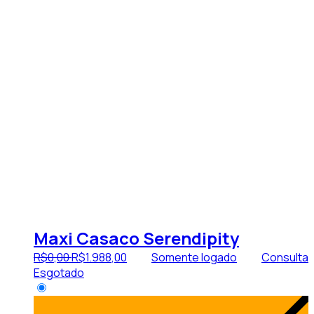
Maxi Casaco Serendipity
R$
0
,
00
R$
1.988
,
00
Somente logado
Consulta
Esgotado