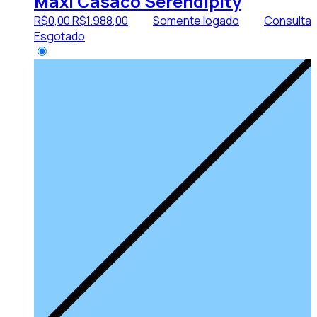
Maxi Casaco Serendipity
R$
0
,
00
R$
1.988
,
00
Somente logado
Consulta
Esgotado