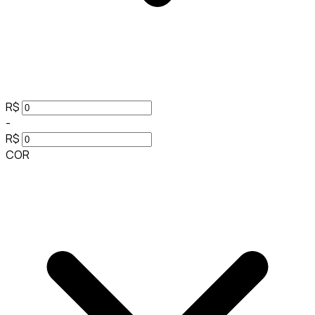
R$
-
R$
COR