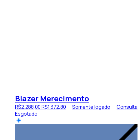
Blazer Merecimento
R$
2.288
,
00
R$
1.372
,
80
Somente logado
Consulta
Esgotado