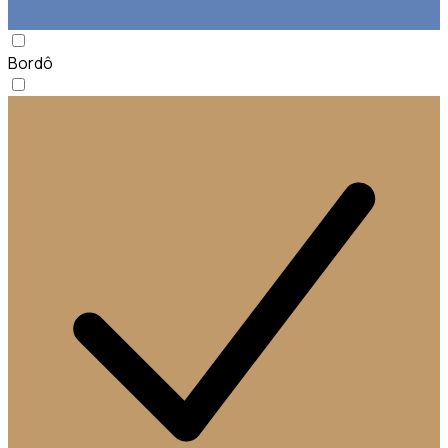
Bordô