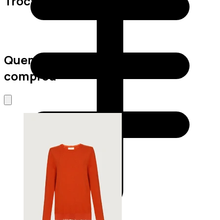
Trocas e Devoluções
Quem viu este produto também
comprou