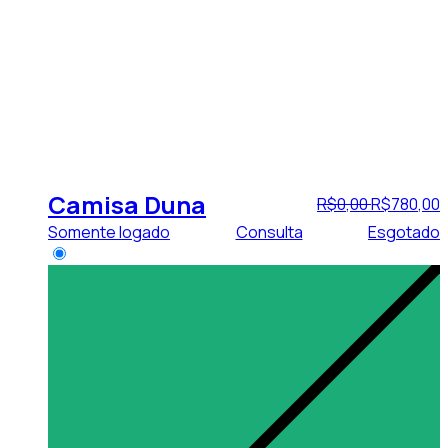
Camisa Duna
R$
0
,
00
R$
780
,
00
Somente logado
Consulta
Esgotado