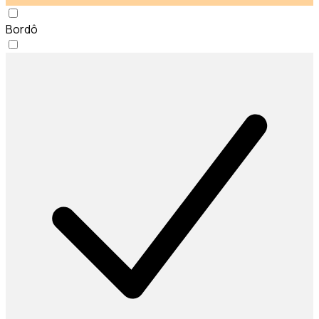
Bordô