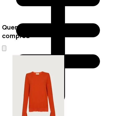
Quem viu este produto também
comprou