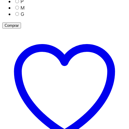
P
M
G
Comprar