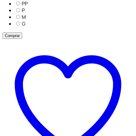
PP
P
M
G
Comprar