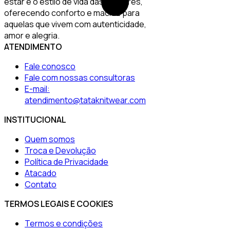
estar e o estilo de vida das mulheres,
oferecendo conforto e maciez para
aquelas que vivem com autenticidade,
amor e alegria.
ATENDIMENTO
Fale conosco
Fale com nossas consultoras
E-mail:
atendimento@tataknitwear.com
INSTITUCIONAL
Quem somos
Troca e Devolução
Política de Privacidade
Atacado
Contato
TERMOS LEGAIS E COOKIES
Termos e condições