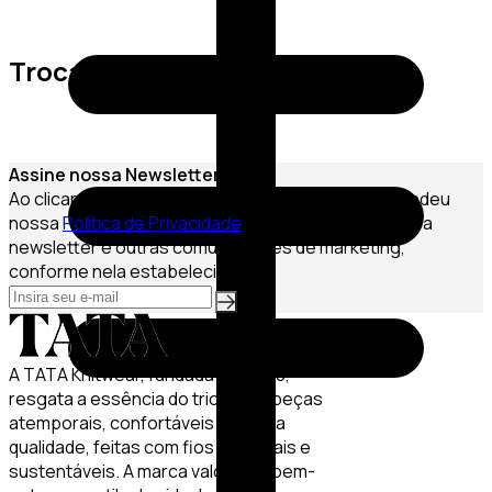
Trocas e Devoluções
Assine nossa Newsletter
Ao clicar em Assinar, você confirma que leu e entendeu
nossa
Política de Privacidade
e que deseja receber a
newsletter e outras comunicações de marketing,
conforme nela estabelecido.
A TATA Knitwear, fundada em 2020,
resgata a essência do tricô com peças
atemporais, confortáveis e de alta
qualidade, feitas com fios especiais e
sustentáveis. A marca valoriza o bem-