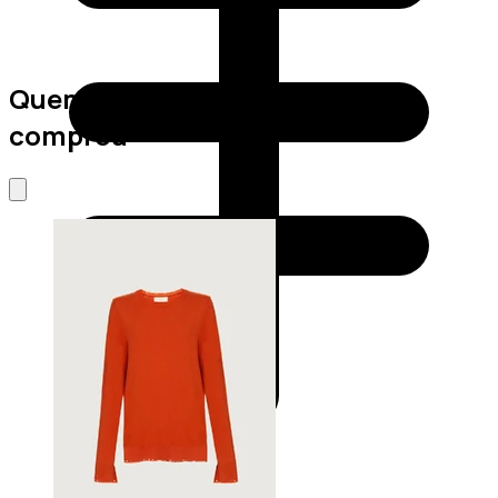
Quem viu este produto também
comprou