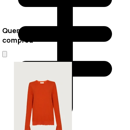
Quem viu este produto também
comprou