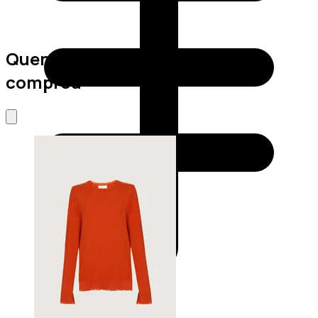
Quem viu este produto também
comprou