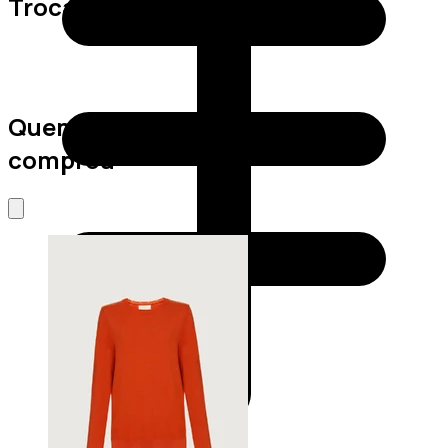
Trocas e Devoluções
Quem viu este produto também
comprou