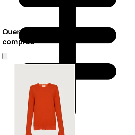
Quem viu este produto também
comprou