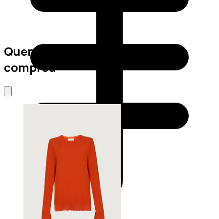
Quem viu este produto também
comprou