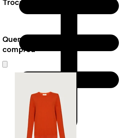
Trocas e Devoluções
Quem viu este produto também
comprou