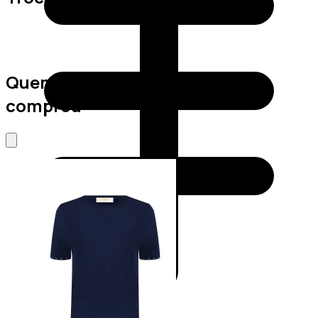
Quem viu este produto também
comprou