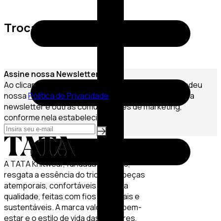
Trocas e Devoluções
Assine nossa Newsletter
Ao clicar em Assinar, você confirma que leu e entendeu
nossa
Política de Privacidade
e que deseja receber a
newsletter e outras comunicações de marketing,
conforme nela estabelecido.
A TATA Knitwear, fundada em 2020,
resgata a essência do tricô com peças
atemporais, confortáveis e de alta
qualidade, feitas com fios especiais e
sustentáveis. A marca valoriza o bem-
estar e o estilo de vida das mulheres,