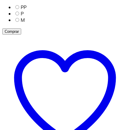
PP
P
M
Comprar