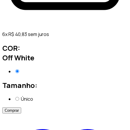
6
x
R$
40,83
sem juros
COR:
Off White
Tamanho:
Único
Comprar