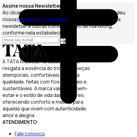
Assine nossa Newsletter
Ao clicar em Assinar, você confirma que leu e entendeu
nossa
Política de Privacidade
e que deseja receber a
newsletter e outras comunicações de marketing,
conforme nela estabelecido.
A TATA Knitwear, fundada em 2020,
resgata a essência do tricô com peças
atemporais, confortáveis e de alta
qualidade, feitas com fios especiais e
sustentáveis. A marca valoriza o bem-
estar e o estilo de vida das mulheres,
oferecendo conforto e maciez para
aquelas que vivem com autenticidade,
amor e alegria.
ATENDIMENTO
Fale conosco