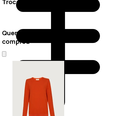
Trocas e Devoluções
Quem viu este produto também
comprou