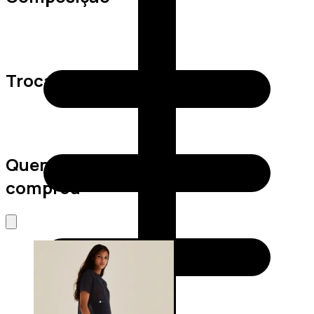
Trocas e Devoluções
Quem viu este produto também
comprou