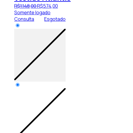
R$
1.148
,
00
R$
574
,
00
Somente logado
Consulta
Esgotado