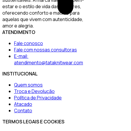
sustentáveis. A marca valoriza o bem-
estar e o estilo de vida das mulheres,
oferecendo conforto e maciez para
aquelas que vivem com autenticidade,
amor e alegria.
ATENDIMENTO
Fale conosco
Fale com nossas consultoras
E-mail:
atendimento@tataknitwear.com
INSTITUCIONAL
Quem somos
Troca e Devolução
Política de Privacidade
Atacado
Contato
TERMOS LEGAIS E COOKIES