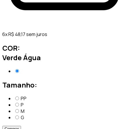
6
x
R$
48,17
sem juros
COR:
Verde Água
Tamanho:
PP
P
M
G
Comprar