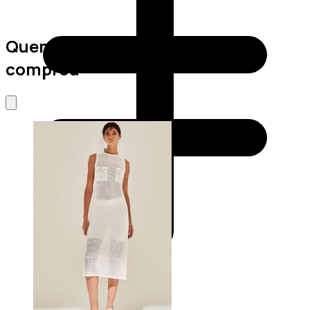
Quem viu este produto também
comprou